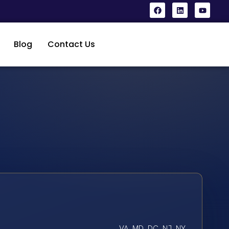
Blog
Contact Us
VA, MD, DC, NJ, NY