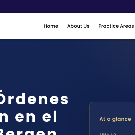
Home
About Us
Practice Areas
Órdenes
n en el
At a glance
Bergen,
SERVING