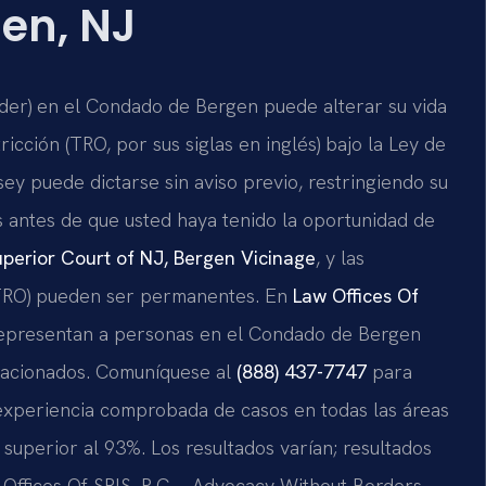
en, NJ
rder) en el Condado de Bergen puede alterar su vida
cción (TRO, por sus siglas en inglés) bajo la Ley de
y puede dictarse sin aviso previo, restringiendo su
as antes de que usted haya tenido la oportunidad de
perior Court of NJ, Bergen Vicinage
, y las
 (FRO) pueden ser permanentes. En
Law Offices Of
te representan a personas en el Condado de Bergen
elacionados. Comuníquese al
(888) 437-7747
para
 experiencia comprobada de casos en todas las áreas
 superior al 93%. Los resultados varían; resultados
 Offices Of SRIS, P.C. – Advocacy Without Borders.