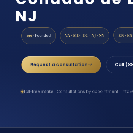
NJ
1997
VA · MD · DC · NJ · NY
EN · ES
Founded
Request a consultation
Call (8
Toll-free intake · Consultations by appointment · Intak