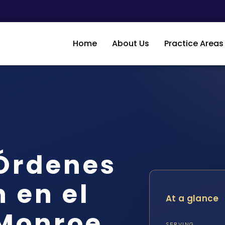
Home
About Us
Practice Areas
Órdenes
 en el
At a glance
Monroe,
SERVING