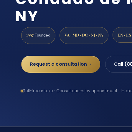
NY
1997
VA · MD · DC · NJ · NY
EN · ES
Founded
Request a consultation
Call (8
Toll-free intake · Consultations by appointment · Intak