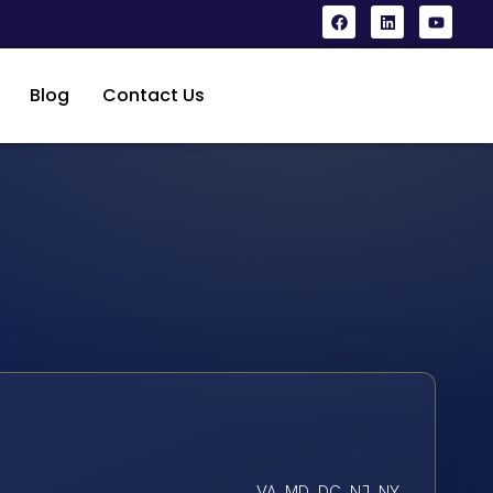
Blog
Contact Us
VA, MD, DC, NJ, NY