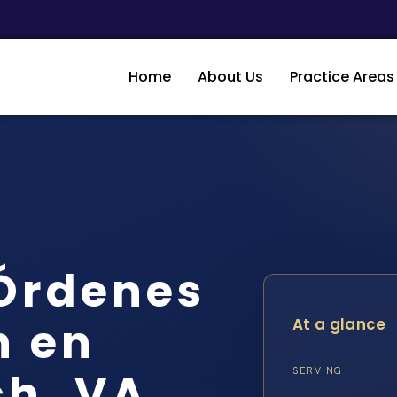
Home
About Us
Practice Areas
Órdenes
n en
At a glance
ch, VA
SERVING