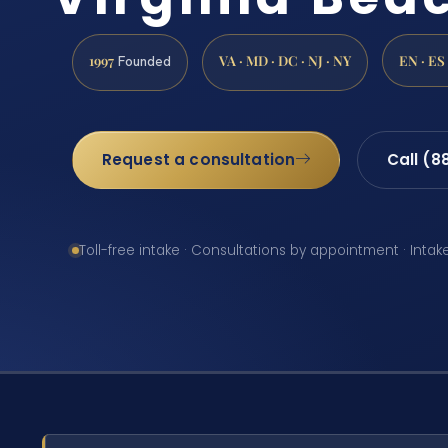
1997
VA · MD · DC · NJ · NY
EN · ES
Founded
Request a consultation
Call (8
Toll-free intake · Consultations by appointment · Intak