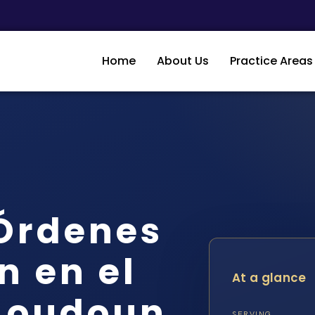
Home
About Us
Practice Areas
Órdenes
n en el
At a glance
Loudoun,
SERVING