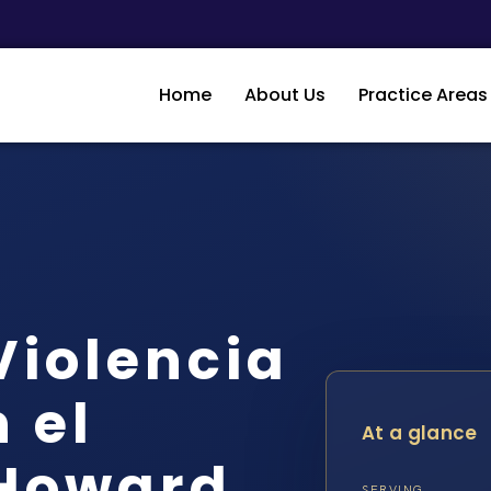
Home
About Us
Practice Areas
iolencia
 el
At a glance
Howard,
SERVING