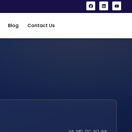
Blog
Contact Us
VA, MD, DC, NJ, NY