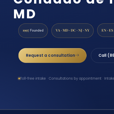
MD
1997
VA · MD · DC · NJ · NY
EN · ES
Founded
Request a consultation
Call (8
Toll-free intake · Consultations by appointment · Intak