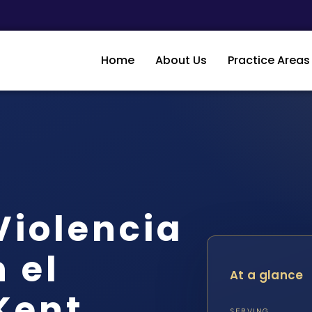
Home
About Us
Practice Areas
iolencia
 el
At a glance
Kent,
SERVING