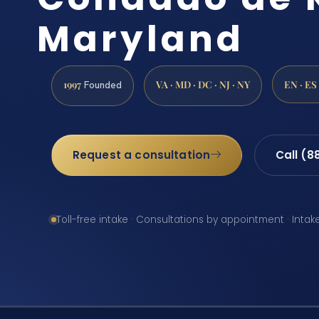
Maryland
1997
VA · MD · DC · NJ · NY
EN · ES
Founded
Request a consultation
Call (8
Toll-free intake · Consultations by appointment · Intak