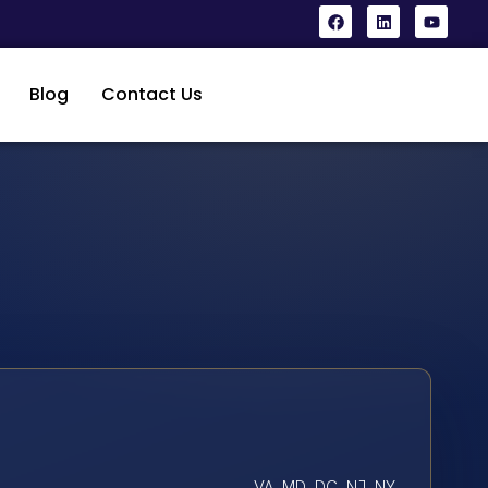
Blog
Contact Us
VA, MD, DC, NJ, NY