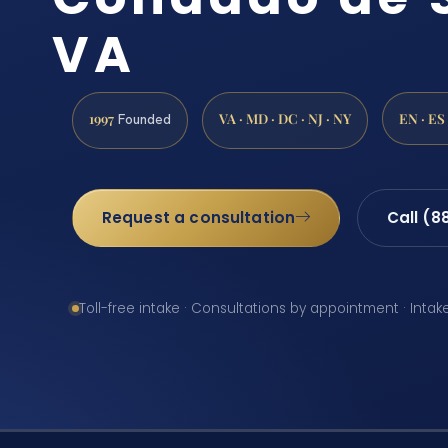
VA
1997
VA · MD · DC · NJ · NY
EN · ES
Founded
Request a consultation
Call (8
Toll-free intake · Consultations by appointment · Intak