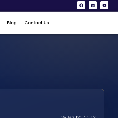
Blog
Contact Us
VA, MD, DC, NJ, NY