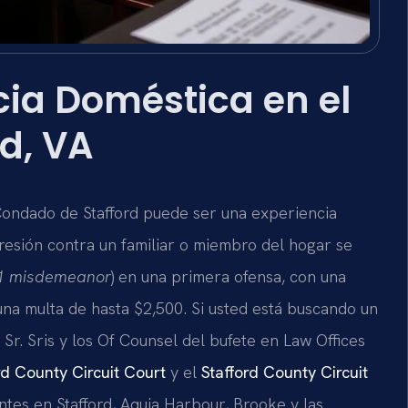
ia Doméstica en el
d, VA
Condado de Stafford puede ser una experiencia
gresión contra un familiar o miembro del hogar se
1 misdemeanor
) en una primera ofensa, con una
una multa de hasta $2,500. Si usted está buscando un
l Sr. Sris y los Of Counsel del bufete en Law Offices
rd County Circuit Court
y el
Stafford County Circuit
entes en Stafford, Aquia Harbour, Brooke y las