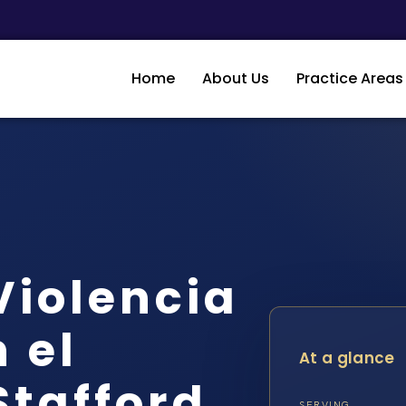
Home
About Us
Practice Areas
iolencia
 el
At a glance
tafford,
SERVING