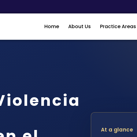
Home
About Us
Practice Areas
iolencia
en el
At a glance