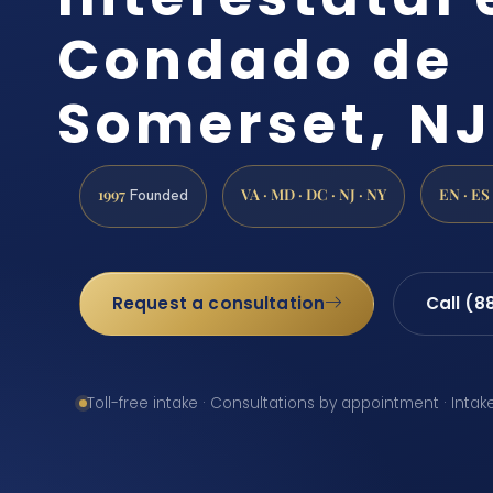
Condado de
Somerset, NJ
1997
VA · MD · DC · NJ · NY
EN · ES
Founded
Request a consultation
Call (8
Toll-free intake · Consultations by appointment · Intak