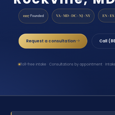
1997
VA · MD · DC · NJ · NY
EN · ES
Founded
Request a consultation
Call (8
Toll-free intake · Consultations by appointment · Intak