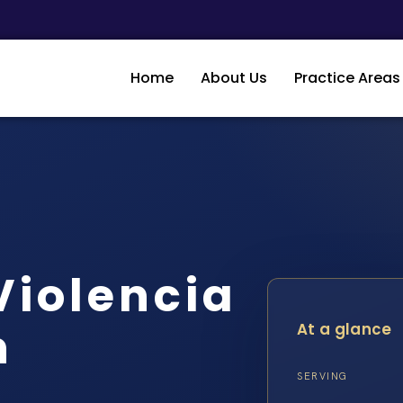
Home
About Us
Practice Areas
iolencia
n
At a glance
D
SERVING