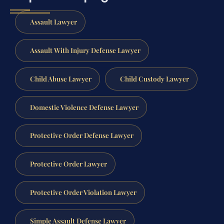
Assault Lawyer
Assault With Injury Defense Lawyer
Child Abuse Lawyer
Child Custody Lawyer
Domestic Violence Defense Lawyer
Protective Order Defense Lawyer
Protective Order Lawyer
Protective Order Violation Lawyer
Simple Assault Defense Lawyer