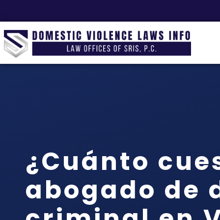
¿Cuánto cue
abogado de 
criminal en V