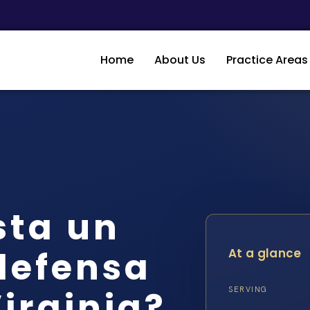
Home
About Us
Practice Areas
sta un
defensa
At a glance
irginia?
SERVING