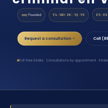
1997
VA · MD · DC · NJ · NY
EN · ES
Founded
Request a consultation
Call (8
Toll-free intake · Consultations by appointment · Intak