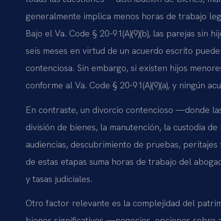
generalmente implica menos horas de trabajo lega
Bajo el Va. Code § 20-91(A)(9)(b), las parejas sin
seis meses en virtud de un acuerdo escrito pueden
contenciosa. Sin embargo, si existen hijos menor
conforme al Va. Code § 20-91(A)(9)(a), y ningún a
En contraste, un divorcio contencioso —donde la
división de bienes, la manutención, la custodia de
audiencias, descubrimiento de pruebas, peritajes f
de estas etapas suma horas de trabajo del abogad
y tasas judiciales.
Otro factor relevante es la complejidad del patr
bienes significativos —negocios, opciones sobre a