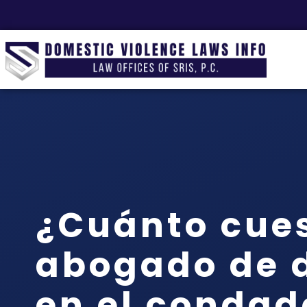
¿Cuánto cue
abogado de d
en el condad