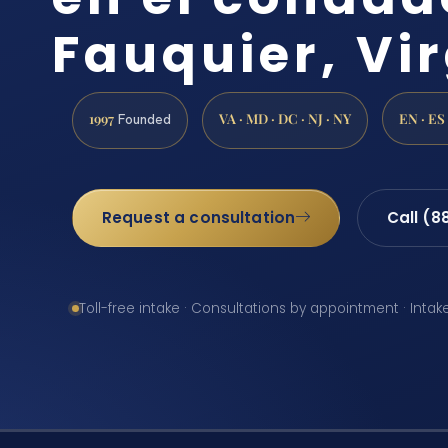
Fauquier, Vi
1997
VA · MD · DC · NJ · NY
EN · ES
Founded
Request a consultation
Call (8
Toll-free intake · Consultations by appointment · Intak