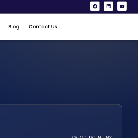
Blog
Contact Us
VA, MD, DC, NJ, NY