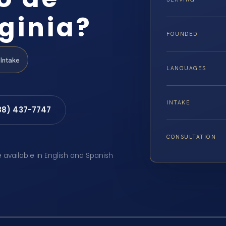
rginia?
FOUNDED
Intake
LANGUAGES
INTAKE
88) 437-7747
CONSULTATION
e available in English and Spanish