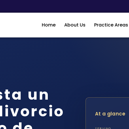
Home
About Us
Practice Areas
sta un
ivorcio
At a glance
o de
SERVING