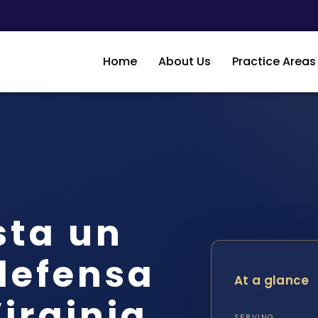
Home
About Us
Practice Areas
sta un
defensa
At a glance
irginia
SERVING