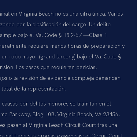
nal en Virginia Beach no es una cifra única. Varios
ando por la clasificación del cargo. Un delito
simple bajo el Va. Code § 18.2-57 —Clase 1
eralmente requiere menos horas de preparación y
 un robo mayor (grand larceny) bajo el Va. Code §
isión. Los casos que requieren pericias,
igos o la revisión de evidencia compleja demandan
 total de la representación.
 causas por delitos menores se tramitan en el
mmo Parkway, Bldg 10B, Virginia Beach, VA 23456,
ves pasan al Virginia Beach Circuit Court tras una
bunal tiene sus propias exigencias: el Circuit Court