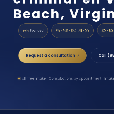
Beach, Virgi
1997
VA · MD · DC · NJ · NY
EN · ES
Founded
Request a consultation
Call (8
Toll-free intake · Consultations by appointment · Intak