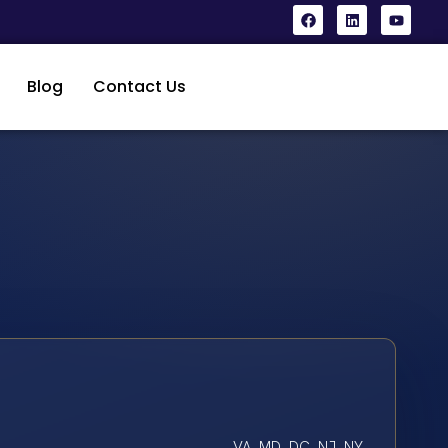
Blog
Contact Us
VA, MD, DC, NJ, NY