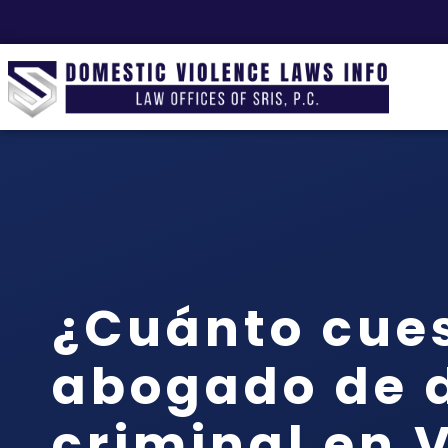
¿Cuánto cue
abogado de 
criminal en V