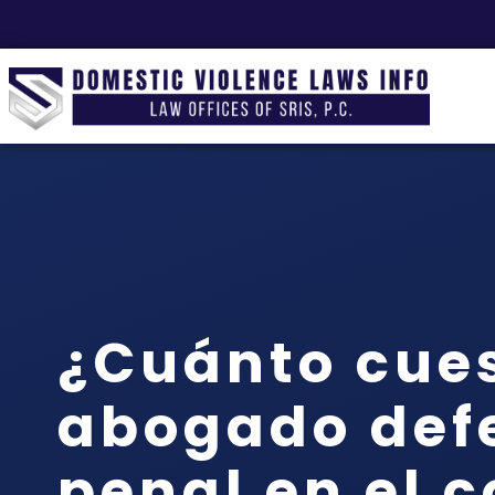
¿Cuánto cue
abogado def
penal en el 