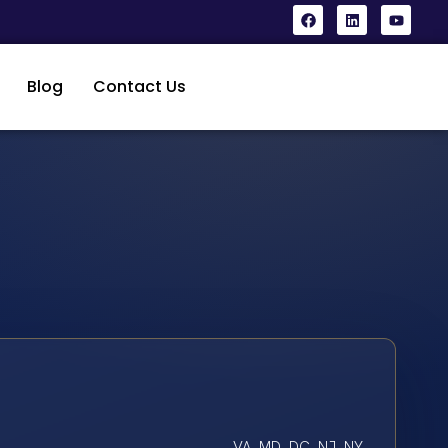
Blog
Contact Us
VA, MD, DC, NJ, NY