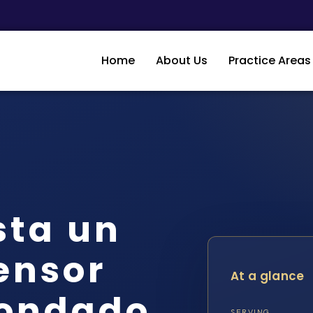
Home
About Us
Practice Areas
sta un
ensor
At a glance
condado
SERVING