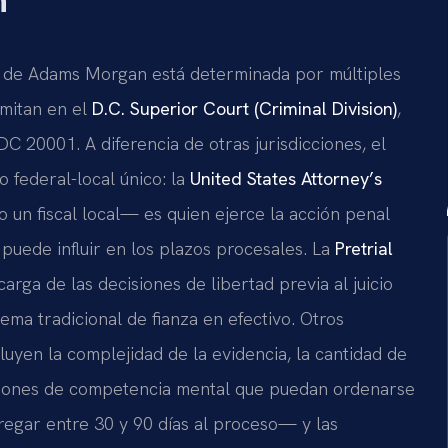
n
o de Adams Morgan está determinada por múltiples
amitan en el
D.C. Superior Court (Criminal Division)
,
 20001. A diferencia de otras jurisdicciones, el
 federal-local único: la
United States Attorney’s
un fiscal local— es quien ejerce la acción penal
 puede influir en los plazos procesales. La
Pretrial
carga de las decisiones de libertad previa al juicio
ema tradicional de fianza en efectivo. Otros
luyen la complejidad de la evidencia, la cantidad de
luaciones de competencia mental que puedan ordenarse
regar entre 30 y 90 días al proceso— y las