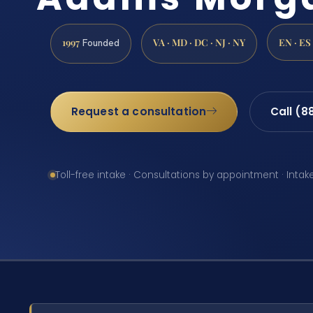
1997
VA · MD · DC · NJ · NY
EN · ES
Founded
Request a consultation
Call (8
Toll-free intake · Consultations by appointment · Intak