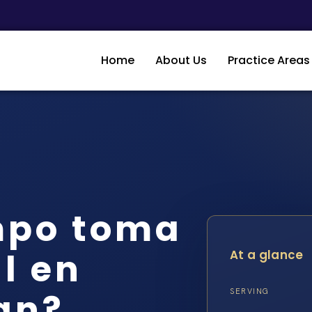
Home
About Us
Practice Areas
mpo toma
l en
At a glance
an?
SERVING