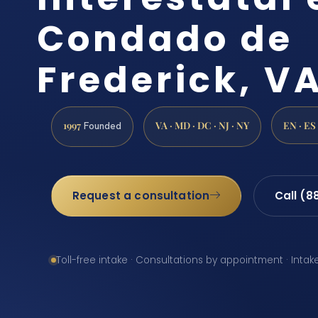
Condado de
Frederick, V
1997
VA · MD · DC · NJ · NY
EN · ES
Founded
Request a consultation
Call (8
Toll-free intake · Consultations by appointment · Intak