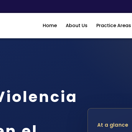
Home
About Us
Practice Areas
iolencia
en el
At a glance