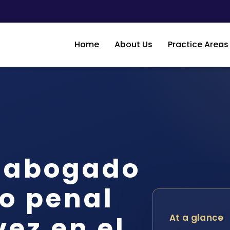
Home
About Us
Practice Areas
n abogado
o penal
vez en el
At a glance