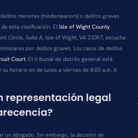
o delitos menores (misdemeanors) o delitos graves
de esta clasificación. El
Isle of Wight County
t Circle, Suite A, Isle of Wight, VA 23397, escucha
reliminares por delitos graves. Los casos de delitos
rcuit Court
. El tribunal de distrito general está
 su horario es de lunes a viernes de 8:00 a.m. A
n representación legal
arecencia?
tar un abogado. Sin embargo, la decisión de