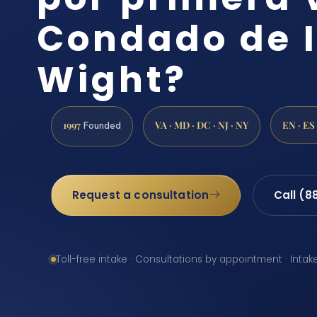
Condado de I
Wight?
1997
VA · MD · DC · NJ · NY
EN · ES
Founded
Request a consultation
Call (8
Toll-free intake · Consultations by appointment · Intak