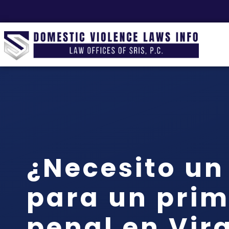
¿Necesito u
para un prim
penal en Vir