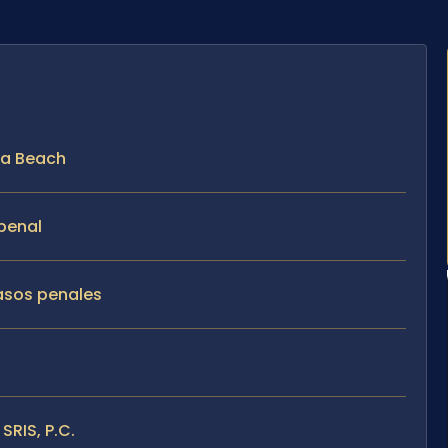
ia Beach
penal
casos penales
SRIS, P.C.