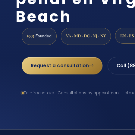
Beach
1997
VA · MD · DC · NJ · NY
EN · ES
Founded
Request a consultation
Call (8
Toll-free intake · Consultations by appointment · Intak