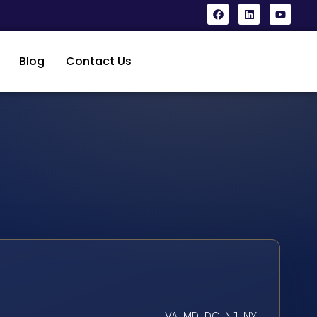
Blog
Contact Us
VA, MD, DC, NJ, NY