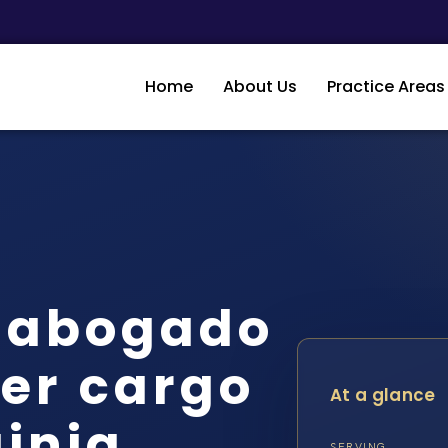
Home
About Us
Practice Areas
n abogado
er cargo
At a glance
ginia
SERVING